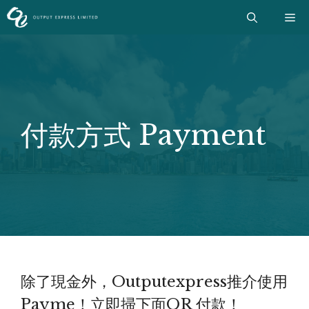
Skip
Me
to
content
付款方式 Payment
除了現金外，Outputexpress推介使用
Payme！立即掃下面QR 付款！